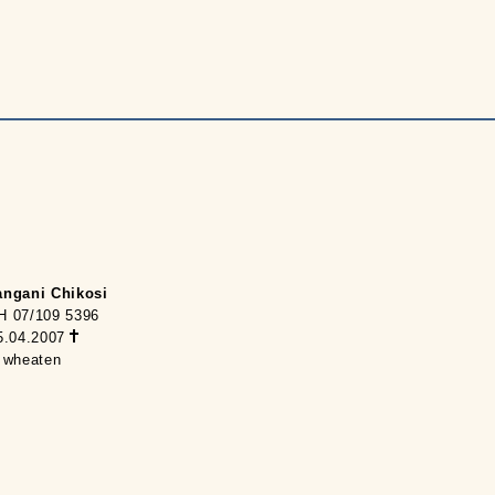
angani Chikosi
H 07/109 5396
5.04.2007
 wheaten