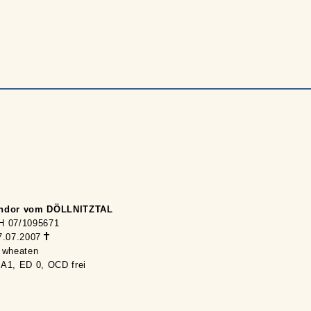
ndor vom DÖLLNITZTAL
H 07/1095671
7.07.2007
 wheaten
A1, ED 0, OCD frei