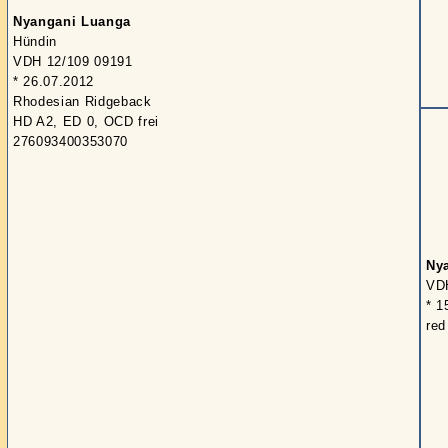
Nyangani Luanga
Hündin
VDH 12/109 09191
* 26.07.2012
Rhodesian Ridgeback
HD A2, ED 0, OCD frei
276093400353070
Ny
VD
* 1
red