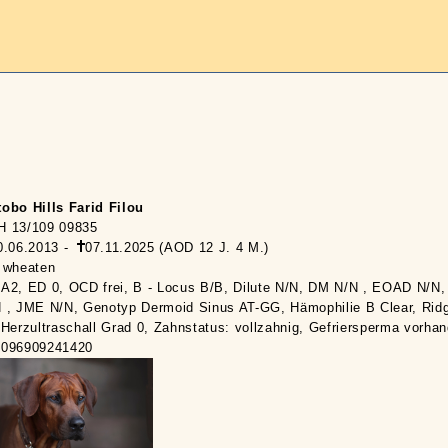
obo Hills Farid Filou
H 13/109 09835
0.06.2013 -
07.11.2025 (AOD 12 J. 4 M.)
 wheaten
A2, ED 0, OCD frei, B - Locus B/B, Dilute N/N, DM N/N , EOAD N/N,
 , JME N/N, Genotyp Dermoid Sinus AT-GG, Hämophilie B Clear, Rid
 Herzultraschall Grad 0, Zahnstatus: vollzahnig, Gefriersperma vorha
6096909241420