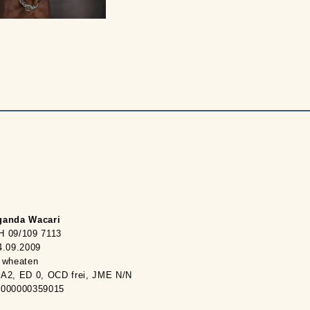
ganda Wacari
H 09/109 7113
4.09.2009
 wheaten
A2, ED 0, OCD frei, JME N/N
8000000359015