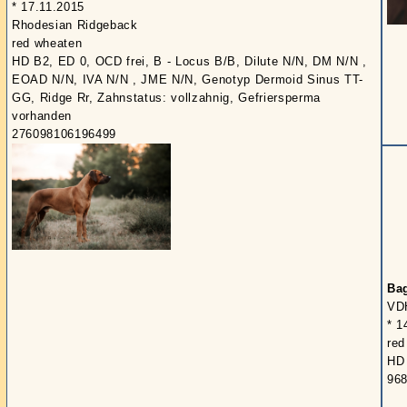
* 17.11.2015
Rhodesian Ridgeback
red wheaten
HD B2, ED 0, OCD frei, B - Locus B/B, Dilute N/N, DM N/N ,
EOAD N/N, IVA N/N , JME N/N, Genotyp Dermoid Sinus TT-
GG, Ridge Rr, Zahnstatus: vollzahnig, Gefriersperma
vorhanden
276098106196499
Ba
VD
* 1
red
HD 
96