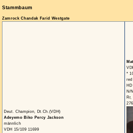
Stammbaum
Zamrock Chandak Farid Westgate
Mat
VD
* 1
red
HD 
N/N
Rr,
27
Deut. Champion, Dt.Ch.(VDH)
Adeyemo Biko Percy Jackson
männlich
VDH 15/109 11699