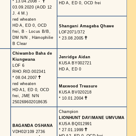
* 13.04.2008 -
HD A, ED 0, OCD frei
03.09.2020 (AOD 12
J. 4 M.)
red wheaten
HD A, ED 0, OCD
Shangani Amageba Qhawe
frei, B - Locus B/B,
LOF2071/372
DM N/N , Hämophilie
* 23.08.2005
B Clear
Chiwambo Baha de
Jenridge Aidan
Kiungwana
KUSA BY002721
LOF 6
HD A, ED 0
RHO.RID.002341
* 08.04.2007
red wheaten
Maxwood Treasure
HD A1, ED 0, OCD
KUSA BV020218
frei, JME N/N
* 10.01.2004
250269602018635
Champion
LIONHUNT DAYIMANE UMVUMA
KUSA BQ012991
BAGANDA OSHANA
* 27.01.1999
VDH02/109 2736
HD A2, ED 0, OCD frei