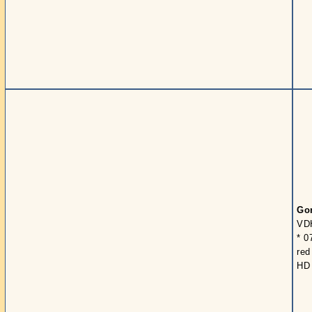
Go
VD
* 0
red
HD 