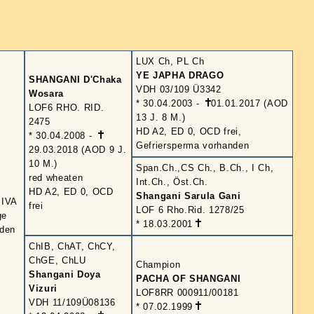
LUX Ch, PL Ch
YE JAPHA DRAGO
SHANGANI D'Chaka
VDH 03/109 Ü3342
Wosara
* 30.04.2003 -
01.01.2017 (AOD
LOF6 RHO. RID.
13 J. 8 M.)
2475
HD A2, ED 0, OCD frei,
* 30.04.2008 -
Gefriersperma vorhanden
29.03.2018 (AOD 9 J.
10 M.)
Span.Ch.,CS Ch., B.Ch., I Ch,
red wheaten
Int.Ch., Öst.Ch.
HD A2, ED 0, OCD
Shangani Sarula Gani
 IVA
frei
LOF 6 Rho.Rid. 1278/25
ge
* 18.03.2001
nden
ChIB, ChAT, ChCY,
ChGE, ChLU
Champion
Shangani Doya
PACHA OF SHANGANI
Vizuri
LOF8RR 000911/00181
VDH 11/109Ü08136
* 07.02.1999