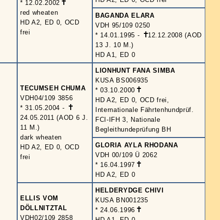
* 12.02.2002
red wheaten
BAGANDA ELARA
HD A2, ED 0, OCD
VDH 95/109 0250
frei
* 14.01.1995 -
12.12.2008 (AOD
13 J. 10 M.)
HD A1, ED 0
LIONHUNT FANA SIMBA
KUSA BS006935
TECUMSEH CHUMA
* 03.10.2000
VDH04/109 3856
HD A2, ED 0, OCD frei,
* 31.05.2004 -
Internationale Fährtenhundprüf.
24.05.2011 (AOD 6 J.
FCI-IFH 3, Nationale
11 M.)
Begleithundeprüfung BH
dark wheaten
GLORIA AYLA RHODANA
HD A2, ED 0, OCD
VDH 00/109 Ü 2062
frei
* 16.04.1997
HD A2, ED 0
HELDERYDGE CHIVI
ELLIS VOM
KUSA BN001235
DÖLLNITZTAL
* 24.06.1996
VDH02/109 2858
HD A1, ED 0