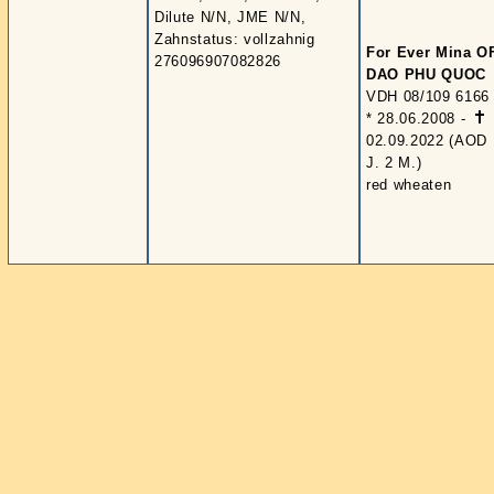
Dilute N/N, JME N/N,
Zahnstatus: vollzahnig
For Ever Mina O
276096907082826
DAO PHU QUOC
VDH 08/109 6166
* 28.06.2008 -
02.09.2022 (AOD 
J. 2 M.)
red wheaten