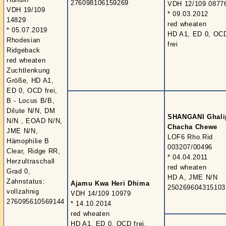
276098106159269
VDH 12/109 0877
VDH 19/109
* 09.03.2012
14829
red wheaten
* 05.07.2019
HD A1, ED 0, OC
Rhodesian
frei
Ridgeback
red wheaten
Zuchtlenkung
Größe, HD A1,
ED 0, OCD frei,
B - Locus B/B,
Dilute N/N, DM
SHANGANI Ghali
N/N , EOAD N/N,
Chacha Chewe
JME N/N,
LOF6 Rho.Rid
Hämophilie B
003207/00496
Clear, Ridge RR,
* 04.04.2011
Herzultraschall
red wheaten
Grad 0,
HD A, JME N/N
Zahnstatus:
Ajamu Kwa Heri Dhima
250269604315103
vollzahnig
VDH 14/109 10979
276095610569144
* 14.10.2014
red wheaten
HD A1, ED 0, OCD frei,