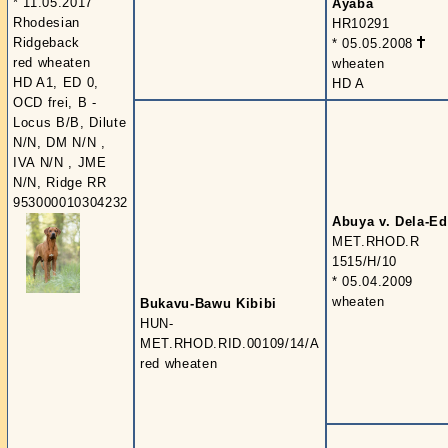
* 11.05.2017
Ayaba
Rhodesian
HR10291
Ridgeback
* 05.05.2008
red wheaten
wheaten
HD A1, ED 0,
HD A
OCD frei, B -
Locus B/B, Dilute
N/N, DM N/N ,
IVA N/N , JME
N/N, Ridge RR
953000010304232
Abuya v. Dela-E
MET.RHOD.R
1515/H/10
* 05.04.2009
wheaten
Bukavu-Bawu Kibibi
HUN-
MET.RHOD.RID.00109/14/A
red wheaten