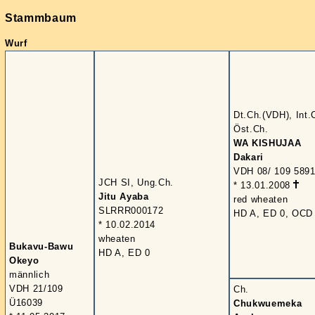
Stammbaum
Wurf
Dt.Ch.(VDH), Int.
Öst.Ch.
WA KISHUJAA
Dakari
VDH 08/ 109 589
JCH SI, Ung.Ch.
* 13.01.2008
Jitu Ayaba
red wheaten
SLRRR000172
HD A, ED 0, OCD 
* 10.02.2014
wheaten
Bukavu-Bawu
HD A, ED 0
Okeyo
männlich
VDH 21/109
Ch.
Ü16039
Chukwuemeka