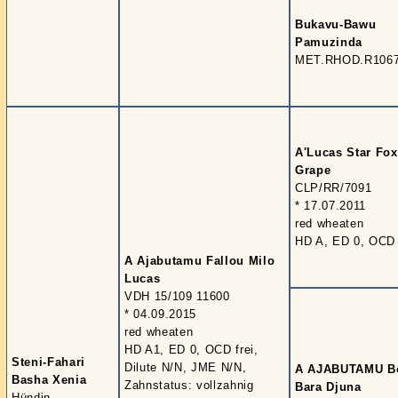
Bukavu-Bawu
Pamuzinda
MET.RHOD.R1067
A'Lucas Star Fox
Grape
CLP/RR/7091
* 17.07.2011
red wheaten
HD A, ED 0, OCD 
A Ajabutamu Fallou Milo
Lucas
VDH 15/109 11600
* 04.09.2015
red wheaten
HD A1, ED 0, OCD frei,
Steni-Fahari
Dilute N/N, JME N/N,
A AJABUTAMU B
Basha Xenia
Zahnstatus: vollzahnig
Bara Djuna
Hündin