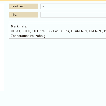
Besitzer:
-
Info:
Merkmale:
HD A1, ED 0, OCD frei, B - Locus B/B, Dilute N/N, DM N/N , I
Zahnstatus: vollzahnig